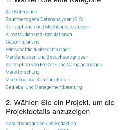
Wirtschaftlichkeitsrechnungen
Alle Kategorien
Raumbezogene Datenanalysen (GIS)
Marktanalysen
Konzeptionen und Machbarkeitsstudien
und
Klimastudien und -simulationen
Besuchsprognosen
Gesamtplanung
Marktforschung
Wirtschaftlichkeitsrechnungen
Marktanalysen und Besuchsprognosen
Marketing
Konzeption von Freizeit- und Campinganlagen
und
Marktforschung
Kommunikation
Marketing und Kommunikation
Betriebs- und Managementberatung
Betriebs-
und
2. Wählen Sie ein Projekt, um die
Managementberatung
Projektdetails anzuzeigen
Raumbezogene
Besuchsprognose und Redaktion
Datenanalysen