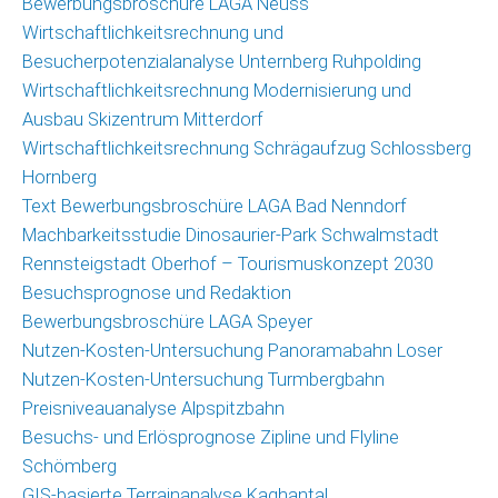
Bewerbungsbroschüre LAGA Neuss
(GIS)
Wirtschaftlichkeitsrechnung und
Umfragetool
Besucherpotenzialanalyse Unternberg Ruhpolding
Qualitätsmonitor
Wirtschaftlichkeitsrechnung Modernisierung und
Freizeit
Ausbau Skizentrum Mitterdorf
Wirtschaftlichkeitsrechnung Schrägaufzug Schlossberg
Saisonmonitoring
Hornberg
Skigebiete
Text Bewerbungsbroschüre LAGA Bad Nenndorf
Deutschland
Machbarkeitsstudie Dinosaurier-Park Schwalmstadt
Veröffentlichungen
Rennsteigstadt Oberhof – Tourismuskonzept 2030
Besuchsprognose und Redaktion
Projekte
Bewerbungsbroschüre LAGA Speyer
Nutzen-Kosten-Untersuchung Panoramabahn Loser
Nachrichten
Nutzen-Kosten-Untersuchung Turmbergbahn
Nachrichtenarchiv
Preisniveauanalyse Alpspitzbahn
Besuchs- und Erlösprognose Zipline und Flyline
Team
Schömberg
GIS-basierte Terrainanalyse Kaghantal