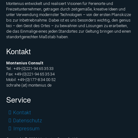
Montenius entwickelt und realisiert Visionen für Ferienorte und
Freizeitunternehmen, getragen durch zeitgemäße, kreative Ideen und
unter Verwendung modernster Technologien – von der ersten Planskizze
bis zur Inbetriebnahme. Dabei ist es uns besonders wichtig, den genius
loci – den Geist des Ortes – zu bewahren und Lösungen zu erarbeiten,
die das Einmalige eines jeden Standortes zur Geltung bringen und einen
standortgerechten Maßstab haben.
Kontakt
Montenius Consult
Tel.: +49-(0)221-94 65 35 33
Fax: +49-(0)221-94 65 35 34
Mobil: +49-(0)177-8 34 00 52
schrahe (at) montenius.de
Service
Navigation
Kontakt
überspringen
Datenschutz
Impressum