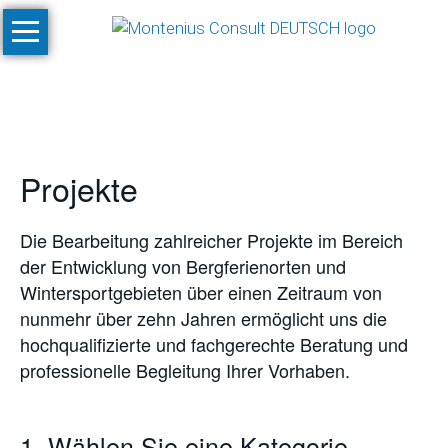
Navigation
Start
überspringen
Leistungen
Konzeptionen
und
Projekte
Machbarkeitsstudien
Klimastudien
Die Bearbeitung zahlreicher Projekte im Bereich
und
der Entwicklung von Bergferienorten und
-
Wintersportgebieten über einen Zeitraum von
simulationen
nunmehr über zehn Jahren ermöglicht uns die
SnowPlan™
hochqualifizierte und fachgerechte Beratung und
professionelle Begleitung Ihrer Vorhaben.
Gesamtplanung
von
Skigebietsprojekten
1. Wählen Sie eine Kategorie