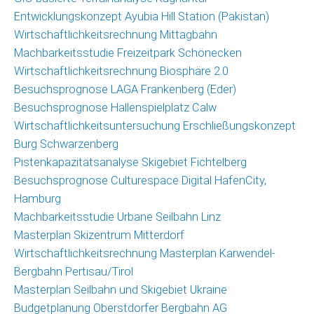
Christoph
Entwicklungskonzept Ayubia Hill Station (Pakistan)
Schrahe
Wirtschaftlichkeitsrechnung Mittagbahn
Lukas
Machbarkeitsstudie Freizeitpark Schönecken
Melzer
Wirtschaftlichkeitsrechnung Biosphäre 2.0
Besuchsprognose LAGA Frankenberg (Eder)
Partnernetzwerk
Besuchsprognose Hallenspielplatz Calw
Wirtschaftlichkeitsuntersuchung Erschließungskonzept
Kunden
Burg Schwarzenberg
Pistenkapazitätsanalyse Skigebiet Fichtelberg
Kontakt
Besuchsprognose Culturespace Digital HafenCity,
Hamburg
Machbarkeitsstudie Urbane Seilbahn Linz
Masterplan Skizentrum Mitterdorf
Wirtschaftlichkeitsrechnung Masterplan Karwendel-
Bergbahn Pertisau/Tirol
Masterplan Seilbahn und Skigebiet Ukraine
Budgetplanung Oberstdorfer Bergbahn AG