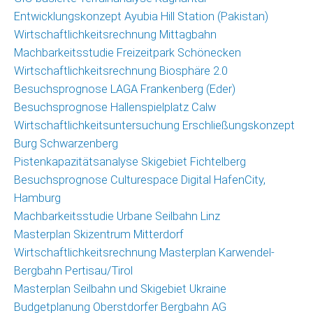
Christoph
Entwicklungskonzept Ayubia Hill Station (Pakistan)
Schrahe
Wirtschaftlichkeitsrechnung Mittagbahn
Lukas
Machbarkeitsstudie Freizeitpark Schönecken
Melzer
Wirtschaftlichkeitsrechnung Biosphäre 2.0
Besuchsprognose LAGA Frankenberg (Eder)
Partnernetzwerk
Besuchsprognose Hallenspielplatz Calw
Wirtschaftlichkeitsuntersuchung Erschließungskonzept
Kunden
Burg Schwarzenberg
Pistenkapazitätsanalyse Skigebiet Fichtelberg
Kontakt
Besuchsprognose Culturespace Digital HafenCity,
Hamburg
Machbarkeitsstudie Urbane Seilbahn Linz
Masterplan Skizentrum Mitterdorf
Wirtschaftlichkeitsrechnung Masterplan Karwendel-
Bergbahn Pertisau/Tirol
Masterplan Seilbahn und Skigebiet Ukraine
Budgetplanung Oberstdorfer Bergbahn AG