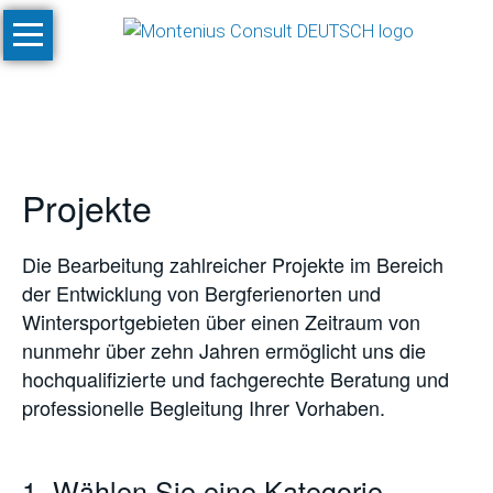
Navigation
Start
überspringen
Leistungen
Konzeptionen
und
Projekte
Machbarkeitsstudien
Klimastudien
Die Bearbeitung zahlreicher Projekte im Bereich
und
der Entwicklung von Bergferienorten und
-
Wintersportgebieten über einen Zeitraum von
simulationen
nunmehr über zehn Jahren ermöglicht uns die
SnowPlan™
hochqualifizierte und fachgerechte Beratung und
professionelle Begleitung Ihrer Vorhaben.
Gesamtplanung
von
Skigebietsprojekten
1. Wählen Sie eine Kategorie