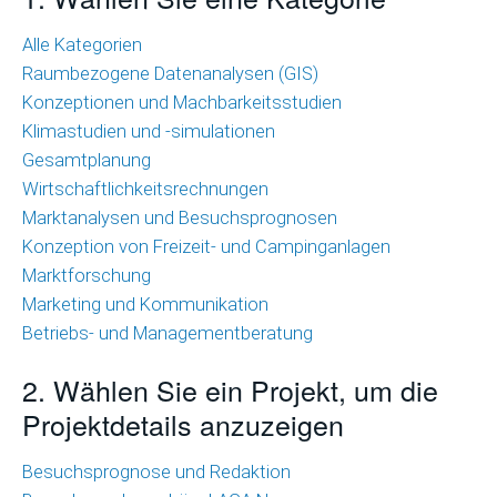
Wirtschaftlichkeitsrechnungen
Alle Kategorien
Raumbezogene Datenanalysen (GIS)
Marktanalysen
Konzeptionen und Machbarkeitsstudien
und
Klimastudien und -simulationen
Besuchsprognosen
Gesamtplanung
Marktforschung
Wirtschaftlichkeitsrechnungen
Marktanalysen und Besuchsprognosen
Marketing
Konzeption von Freizeit- und Campinganlagen
und
Marktforschung
Kommunikation
Marketing und Kommunikation
Betriebs- und Managementberatung
Betriebs-
und
2. Wählen Sie ein Projekt, um die
Managementberatung
Projektdetails anzuzeigen
Raumbezogene
Besuchsprognose und Redaktion
Datenanalysen