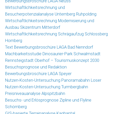
Bewerbungsbroschüre LAGA Neuss
(GIS)
Wirtschaftlichkeitsrechnung und
Umfragetool
Besucherpotenzialanalyse Unternberg Ruhpolding
Qualitätsmonitor
Wirtschaftlichkeitsrechnung Modernisierung und
Freizeit
Ausbau Skizentrum Mitterdorf
Wirtschaftlichkeitsrechnung Schrägaufzug Schlossberg
Saisonmonitoring
Hornberg
Skigebiete
Text Bewerbungsbroschüre LAGA Bad Nenndorf
Deutschland
Machbarkeitsstudie Dinosaurier-Park Schwalmstadt
Veröffentlichungen
Rennsteigstadt Oberhof – Tourismuskonzept 2030
Besuchsprognose und Redaktion
Projekte
Bewerbungsbroschüre LAGA Speyer
Nutzen-Kosten-Untersuchung Panoramabahn Loser
Nachrichten
Nutzen-Kosten-Untersuchung Turmbergbahn
Nachrichtenarchiv
Preisniveauanalyse Alpspitzbahn
Besuchs- und Erlösprognose Zipline und Flyline
Team
Schömberg
GIS-basierte Terrainanalyse Kaghantal