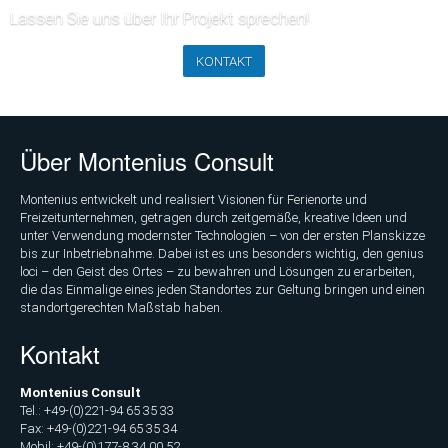
Lassen Sie uns über Ihr Projekt sprechen!
KONTAKT
Über Montenius Consult
Montenius entwickelt und realisiert Visionen für Ferienorte und
Freizeitunternehmen, getragen durch zeitgemäße, kreative Ideen und
unter Verwendung modernster Technologien – von der ersten Planskizze
bis zur Inbetriebnahme. Dabei ist es uns besonders wichtig, den genius
loci – den Geist des Ortes – zu bewahren und Lösungen zu erarbeiten,
die das Einmalige eines jeden Standortes zur Geltung bringen und einen
standortgerechten Maßstab haben.
Kontakt
Montenius Consult
Tel.: +49-(0)221-94 65 35 33
Fax: +49-(0)221-94 65 35 34
Mobil: +49-(0)177-8 34 00 52