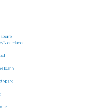
0
sperre
e/Niederlande
hbahn
Seilbahn
ktivpark
g
ereck