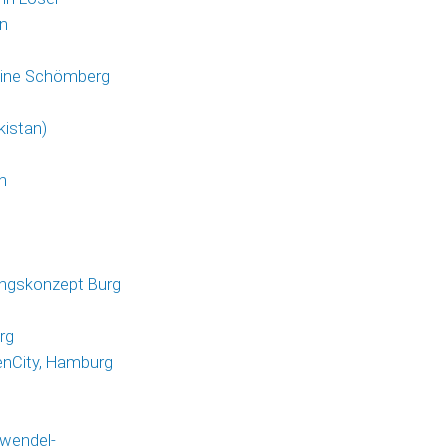
n
yline Schömberg
kistan)
n
ungskonzept Burg
rg
enCity, Hamburg
rwendel-