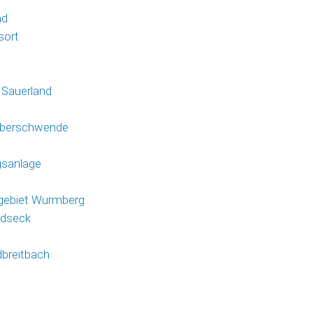
0
nd
sort
 Sauerland
Alberschwende
gsanlage
igebiet Wurmberg
ndseck
breitbach