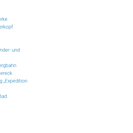
erke
erkopf
nder- und
ergbahn
lereck
 „Expedition
 Bad