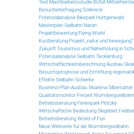
Text Machbarkeitsstudie BUGA Mittelrheinta
Besucherbefragung Söllereck
Potenzialanalyse Bikepark Hürtgenwald
Masterplan Seilbahn Naran
Projektbewertung Flying World
Kurzberatung Projekt „natur und bewegung“
Zukunft Tourismus und Naherholung in Sc
Potenzialanalyse Seilbahn Tecklenburg
Wirtschaftlichkeitsberechnung Ausbau Skiar
Besuchsprognose und Ermittlung regional
Effekte Seilbahn Schierke
Business-Plan Ausbau Skiarena Silbersattel
Qualitätsmonitor Freizeit Wurmbergseilbah
Betriebsberatung Ferienpark Plötzky
Wirtschaftliche Bedeutung Skigebiet Feldbe
Betriebsberatung World of Fun
Neue Webseite für die Wurmbergseilbahn