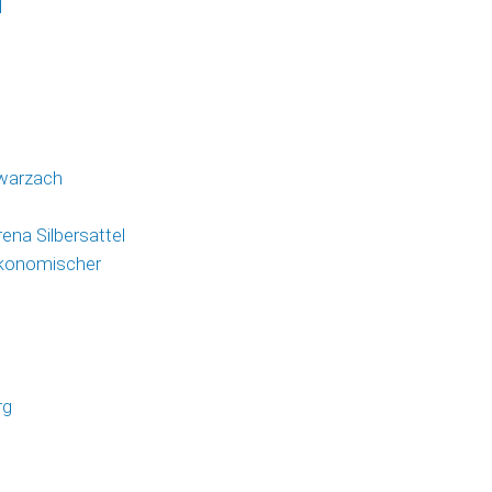
l
hwarzach
ena Silbersattel
ökonomischer
n
rg