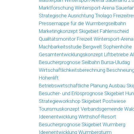
Masterplan Wintersport-Arena Sauerland 2.
Marktforschung Wintersport-Arena Sauerla
Strategische Ausrichtung Triolago Freizeitre
Pressemappe für die Wurmbergseilbahn
Marketingkonzept Skigebiet Fahlenscheid
Qualitätsmonitor Freizeit Wintersport-Arena
Machbarkeitsstudie Bergwelt Sophienhöhe
Gesamtentwicklungskonzept Liftbetriebe 
Besucherprognose Seilbahn Bursa-Uludag
Wirtschaftlichkeitsberechnung Beschneiun
Höhenlift
Betriebswirtschaftliche Planung Ausbau Sk
Besucher- und Erlösprognose Skigebiet Hu
Strategieworkshop Skigebiet Postwiese
Tourismuskonzept Verbandsgemeinde Wald
Ideenentwicklung Wirthshof-Resort
Besucherprognose Skigebiet Wurmberg
Ideenentwicklung Wurmbergturm