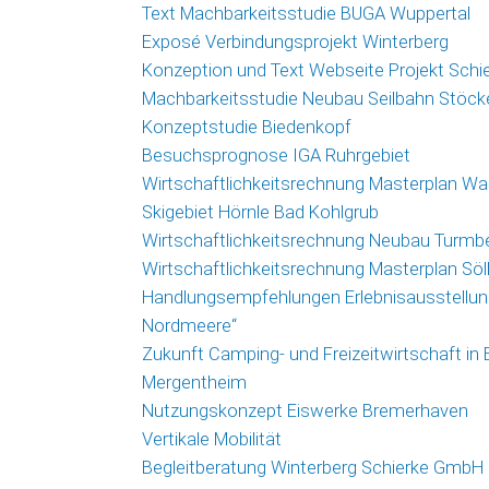
Text Machbarkeitsstudie BUGA Wuppertal
Exposé Verbindungsprojekt Winterberg
Konzeption und Text Webseite Projekt Schi
Machbarkeitsstudie Neubau Seilbahn Stöck
Konzeptstudie Biedenkopf
Besuchsprognose IGA Ruhrgebiet
Wirtschaftlichkeitsrechnung Masterplan Wa
Skigebiet Hörnle Bad Kohlgrub
Wirtschaftlichkeitsrechnung Neubau Turmb
Wirtschaftlichkeitsrechnung Masterplan Söl
Handlungsempfehlungen Erlebnisausstellung
Nordmeere“
Zukunft Camping- und Freizeitwirtschaft in
Mergentheim
Nutzungskonzept Eiswerke Bremerhaven
Vertikale Mobilität
Begleitberatung Winterberg Schierke GmbH