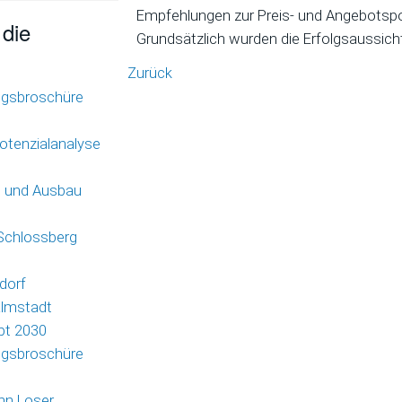
Empfehlungen zur Preis- und Angebotspo
 die
Grundsätzlich wurden die Erfolgsaussichte
Zurück
ngsbroschüre
otenzialanalyse
g und Ausbau
 Schlossberg
dorf
almstadt
pt 2030
ngsbroschüre
hn Loser